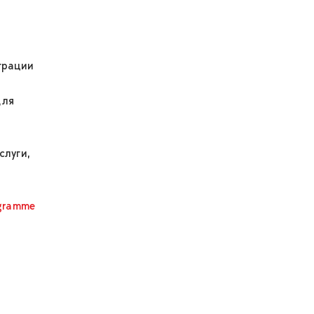
грации
для
слуги,
ogramme