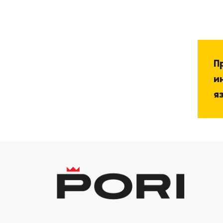
П
и
я