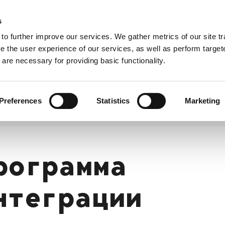
s
Город Пори
Мероприятия в Сатакунте
 to further improve our services. We gather metrics of our site tra
e the user experience of our services, as well as perform target
are necessary for providing basic functionality.
бота
Предпринимательство
Набор
работников
Preferences
Statistics
Marketing
рограмма
нтеграции