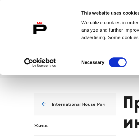
Skip to content
на
This website uses cookie
To Home Page
русском
We utilize cookies in order
языке
analyze and further improv
advertising. Some cookies 
Жизнь
Образование
Ра
Consent
Necessary
Selection
Программа интеграции
Home
П
International House Pori
и
Жизнь