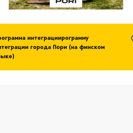
рограмма интеграциирограмму
нтеграции города Пори (на финском
зыке)