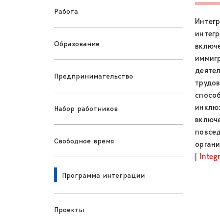
Работа
Интегр
интегр
Образование
включе
иммигр
деяте
Предпринимательство
трудов
спосо
инклюз
Набор работников
включ
повсе
Свободное время
органи
| Integ
Программа интеграции
Проекты