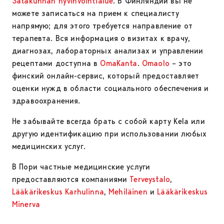
Satakunnan hyvinvointialue
. В Финляндии вы не
можете записаться на прием к специалисту
напрямую; для этого требуется направление от
терапевта. Вся информация о визитах к врачу,
диагнозах, лабораторных анализах и управлении
рецептами доступна в
OmaKanta
.
Omaolo
– это
финский онлайн-сервис, который предоставляет
оценки нужд в области социального обеспечения и
здравоохранения.
Не забывайте всегда брать с собой карту Kela или
другую идентификацию при использовании любых
медицинских услуг.
В Пори частные медицинские услуги
предоставляются компаниями
Terveystalo
,
Lääkärikeskus Karhulinna
,
Mehiläinen
и
Lääkärikeskus
Minerva