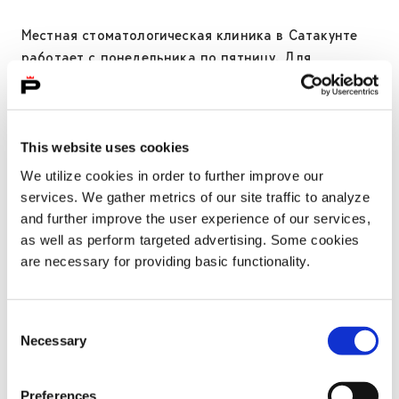
Местная стоматологическая клиника в Сатакунте
работает с понедельника по пятницу. Для
получения дополнительной информации посетите
сайт
Suun terveydenhuolto
.
Запись на прием и обслуживание клиентов в Пори
This website uses cookies
и Улвиле
We utilize cookies in order to further improve our
Запись доступна с 8:00 до 15:00.
services. We gather metrics of our site traffic to analyze
Телефон: 02 621 3625
and further improve the user experience of our services,
as well as perform targeted advertising. Some cookies
После 15:00 вам необходимо позвонить на
are necessary for providing basic functionality.
медицинскую линию помощи по номеру 116 117,
если вы не можете ждать до следующего дня.
Consent
Психологическая помощь
Necessary
Selection
Услуги по поддержке психического здоровья, а
Preferences